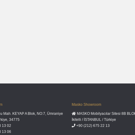
om
Masko Showroom
lu Mah. KEYAP A Blok, NO:7, Ümraniye
MASKO Mobilyacılar Sitesi 8B BLO
rkiye, 34775
İkitelli / İSTANBUL / Türkiye
3 13 02
+90 (212) 675 22 13
3 13 06