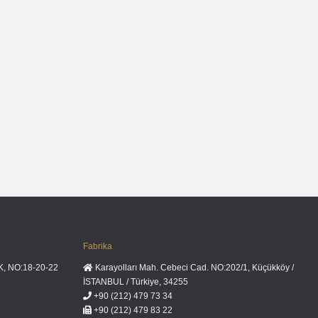
Fabrika
K, NO:18-20-22
Karayolları Mah. Cebeci Cad. NO:202/1, Küçükköy /
İSTANBUL / Türkiye, 34255
+90 (212) 479 73 34
+90 (212) 479 83 22