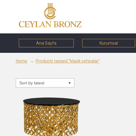
Ana Sayfa
Kurumsal
You are here:
Home
Products tagged “klasik sehpalar”