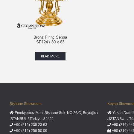
Bronz Pirinç Sehpa
SP124 / 80 x 83
READ MORE
Şişhane Showroom
Keyap Showro
Emekyemez Mah. Şişhane Sok. NO:26/C, Beyoğlu /
Yukarı Dudul
İSTANBUL / Türkiye, 34421
/ İSTANBUL / Tü
+90 (212) 238 23 63
+90 (216) 44
+90 (212) 256 50 09
+90 (216) 44