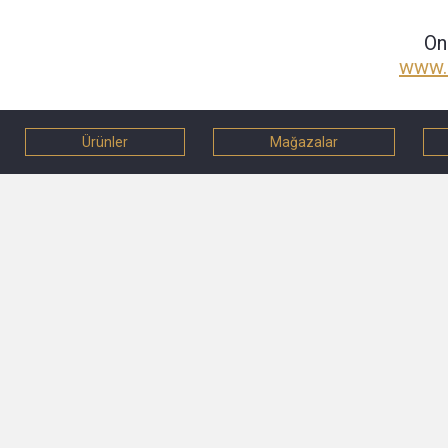
On
www.
Ürünler
Mağazalar